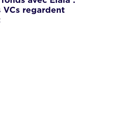
fonds avec Elaia :
s VCs regardent
t