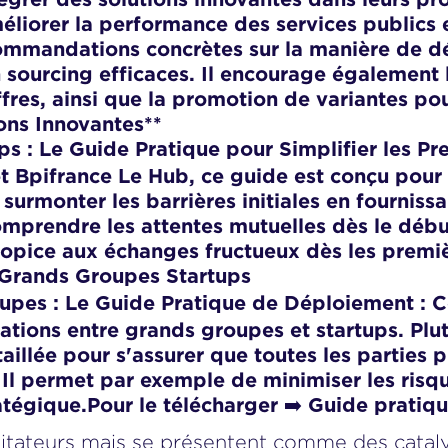
méliorer la performance des services publics
mmandations concrètes sur la manière de déf
n sourcing efficaces. Il encourage également l
res, ainsi que la promotion de variantes pour
ons Innovantes
**
s : Le Guide Pratique pour Simplifier les P
pifrance Le Hub, ce guide est conçu pour fa
 surmonter les barrières initiales en fournissa
prendre les attentes mutuelles dès le début 
opice aux échanges fructueux dès les premièr
 Grands Groupes Startups
C
oupes : Le Guide Pratique de Déploiement :
tions entre grands groupes et startups. Plutô
illée pour s'assurer que toutes les parties
t. Il permet par exemple de minimiser les ris
tégique.Pour le télécharger ➡️
Guide pratiq
litateurs mais se présentent comme des cataly