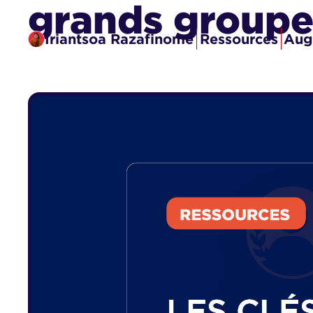
grands groupe
Iriantsoa Razafinome
Ressources
Aug