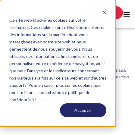
ADHÉRER
Ce site web stocke les cookies sur votre
ordinateur. Ces cookies sont utilisés pour collecter
des informations sur la manière dont vous
interagissez avec notre site web et nous
CCI PARIS IDF
permettent de nous souvenir de vous. Nous
utilisons ces informations afin d'améliorer et de
personnaliser votre expérience de navigation, ainsi
La CCI accompagne les entreprises dans leur
développement en leur fournissant des services de conseil,
que pour l'analyse et les indicateurs concernant
de formation et d'accompagnement adaptés à leurs besoins
nos visiteurs à la fois sur ce site web et sur d'autres
spécifiques.
supports. Pour en savoir plus sur les cookies que
nous utilisons, consultez notre politique de
confidentialité
Visiter leur site WEB
Accepter
Prendre rendez-vous